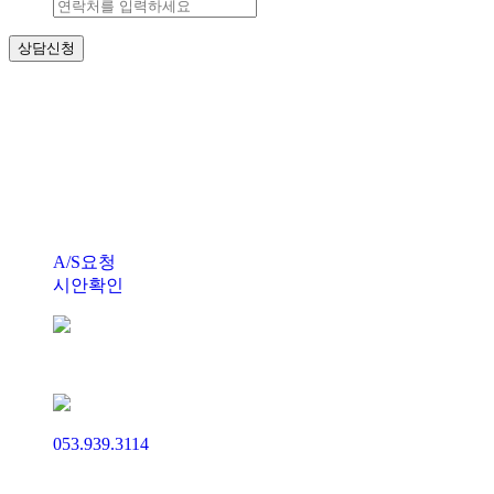
대구홈페이지제작 (주)애드웹
(주)애드웹
대표자 : 박재현 사업자등록번호 : 502-86-
24098
주소 : 대구광역시 수성구 동대구로 38길 43(범어동 682-35번
지)
T. 053)939-3114 f. 0505) 700-5550 E-Mail. master@adw.co.kr
Copyright(c) 2017 ADWEB. Co.,Ltd. All rights resered.
A/S요청
시안확인
master@adw.co.kr
053.939.3114