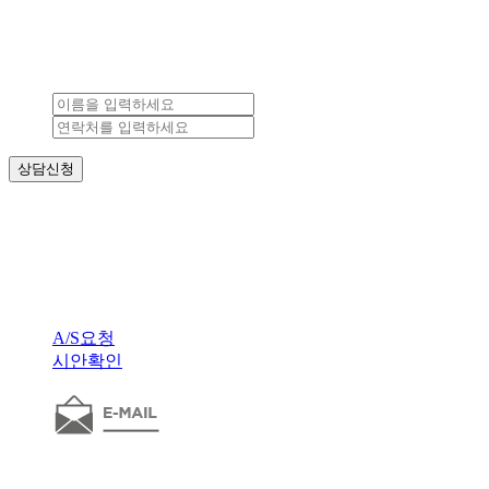
빠른상담 신청
대구홈페이지제작 (주)애드웹
(주)애드웹
대표자 : 박재현 사업자등록번호 : 502-86-24098
주소 : 대구광역시 수성구 동대구로 38길 43(범어동 682-35번지)
T. 053)939-3114 f. 0505) 700-5550 E-Mail. master@adw.co.kr
Copyright(c) 2017 ADWEB. Co.,Ltd. All rights resered.
A/S요청
시안확인
master@adw.co.kr