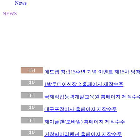
News
NEWS
애드웹은 전문화된 기획과 노하우를 바탕으로
최고의 개발역량을 통해 Web & Mobile 구축 Total Service를 
전체 35개(페이지 1/4개)
애드웹 창립15주년 기념 이벤트 제15차 당
691
1박투데이산장-2 홈페이지 제작수주
690
국제직업능력개발교육원 홈페이지 제작수
689
대구포장이사 홈페이지 제작수주
688
제이플랜(모바일) 홈페이지 제작수주
687
거창병아리펜션 홈페이지 제작수주